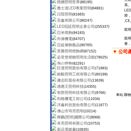
燈總照明世界
(88195)
系。
雅士達LED專業照明
(84881)
LE
日陞照明
(81665)
燈，
至鑫有限公司
(80247)
,C
LED冠廷照明企業公司
(255337)
凱
亞米燈飾
(94183)
凱
尚偉機電
(84707)
會，
亞緹傢飾藝品
(90765)
景勝照明燈飾網
(87152)
▼ 公司
必登堡燈飾照明生活館
(79025)
海山燈飾
(82291)
巨達照明股份有限公司
(71883)
億昇照明有限公司
(90631)
銘毅照明工程有限公司
(60199)
YP燈飾網
(145250)
優志旺股份有限公司
(13639)
綠的照明科技有限公司
(41766)
感應王照明科技
(14355)
隆升燈飾照明設備公司
(104308)
智群照明科技有限公司
(9766)
碩豐再生能源事業公司
(41012)
車站 購物
利格機電工程公司
(11034)
燈輝照明有限公司
(41310)
洋鑫科技股份有限公司
(11877)
全民燈飾
(39536)
佛山市玮亮照明
(10214)
CK流行燈飾
(48802)
輝鵬(照明)國際公司
(9068)
陞達實業股份有限公司
(60477)
有亮照明有限公司
(10753)
歐奇照明股份有限公司
(97828)
新品電鍍廠
(10835)
明順燈飾有限公司