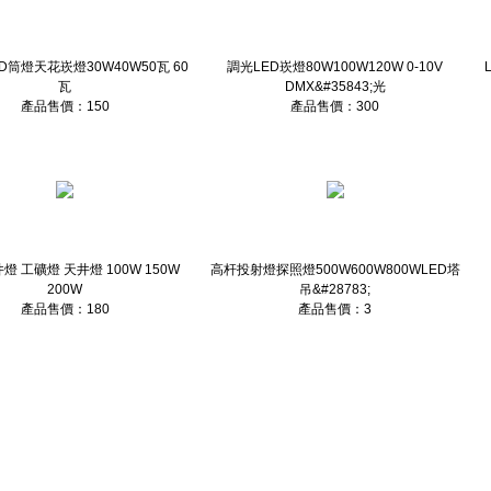
D筒燈天花崁燈30W40W50瓦 60
調光LED崁燈80W100W120W 0-10V
瓦
DMX&#35843;光
產品售價：150
產品售價：300
燈 工礦燈 天井燈 100W 150W
高杆投射燈探照燈500W600W800WLED塔
200W
吊&#28783;
產品售價：180
產品售價：3