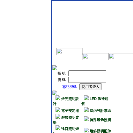
帳 號 :
密 碼 :
忘記密碼
|
燈光照明設
LED 製造銷
計
售
電子安定器
室內設計專區
燈飾照明賣
特殊燈飾照明
場
進口照明燈
燈飾照明配件