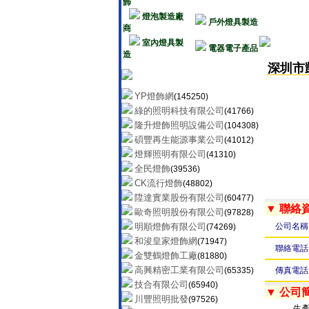
飾
燈泡製造廠
戶外燈具製造
商
室內燈具製
電器電子產品
造
深圳市
YP燈飾網
(145250)
綠的照明科技有限公司
(41766)
隆升燈飾照明設備公司
(104308)
碩豐再生能源事業公司
(41012)
燈輝照明有限公司
(41310)
全民燈飾
(39536)
CK流行燈飾
(48802)
陞達實業股份有限公司
(60477)
▼ 聯絡
歐奇照明股份有限公司
(97828)
明順燈飾有限公司
公司名稱
(74269)
和浚皇家燈飾網
(71947)
聯絡電話
金雙鶴燈飾工廠
(81880)
高興精密工業有限公司
(65335)
傳真電話
技合有限公司
(65940)
▼ 公司
川豐照明批發
(97526)
生