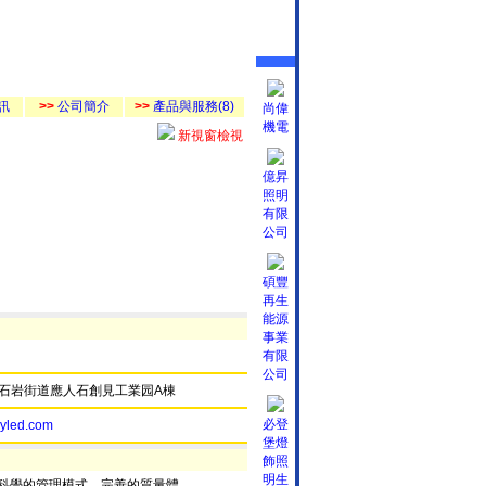
訊
>>
公司簡介
>>
產品與服務(8)
尚偉
機電
新視窗檢視
億昇
照明
有限
公司
碩豐
再生
能源
事業
有限
公司
石岩街道應人石創見工業园A棟
必登
myled.com
堡燈
飾照
明生
，科學的管理模式，完善的質量體