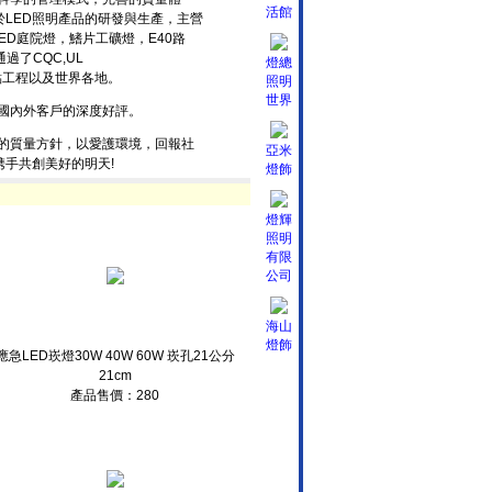
活館
於LED照明產品的研發與生產，主營
LED庭院燈，鰭片工礦燈，E40路
過了CQC,UL
燈總
重點工程以及世界各地。
照明
世界
國內外客戶的深度好評。
的質量方針，以愛護環境，回報社
亞米
携手共創美好的明天!
燈飾
燈輝
照明
有限
公司
海山
燈飾
應急LED崁燈30W 40W 60W 崁孔21公分
21cm
產品售價：280