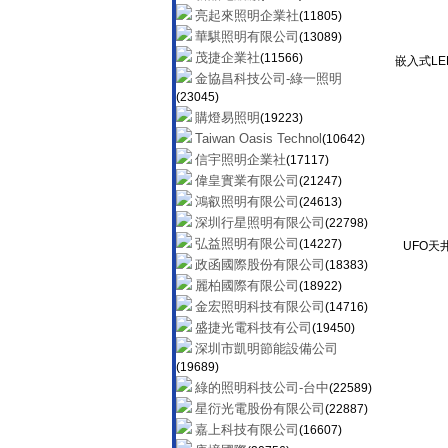
(74269)
亮起來照明企業社
(11805)
和浚皇家燈飾網
(71947)
華騏照明有限公司
(13089)
金雙鶴燈飾工廠
(81880)
茂捷企業社
(11566)
嵌入式LE
高興精密工業有限公司
(65335)
金協昌科技公司-綠一照明
技合有限公司
(65940)
(23045)
川豐照明批發
(97526)
購燈易照明
(19223)
燈總照明世界
(88195)
Taiwan Oasis Technol
(10642)
雅士達LED專業照明
(84881)
信宇照明企業社
(17117)
日陞照明
(81665)
偉皇實業有限公司
(21247)
至鑫有限公司
(80247)
鴻叡照明有限公司
(24613)
LED冠廷照明企業公司
(255337)
深圳行星照明有限公司
(22798)
亞米燈飾
(94183)
弘益照明有限公司
(14227)
UFO天井
尚偉機電
(84707)
政函國際股份有限公司
(18383)
亞緹傢飾藝品
(90765)
麗柏國際有限公司
(18922)
景勝照明燈飾網
(87152)
金宏照明科技有限公司
(14716)
必登堡燈飾照明生活館
(79025)
盛捷光電科技有公司
(19450)
海山燈飾
(82291)
深圳市凱明節能設備公司
億昇照明有限公司
(90631)
(19689)
綠的照明科技公司-台中
(22589)
星衍光電股份有限公司
(22887)
嘉上科技有限公司
(16607)