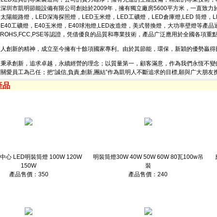
深圳市凱明節能設備有限公司創始於2009年，擁有獨立廠房5600平方米，一直致力
D太陽能路燈，LED深海探照燈，LED玉米燈，LED工礦燈，LED倉庫燈,LED 筒燈，
E40工礦燈，E40玉米燈，E40球泡燈,LED改造燈，美式替換燈，大功率壁燈等產品通
E,ROHS,FCC,PSE等認證，凭借優良的品質和專業技術，產品广泛應用於全國各項
明人創新的精神，成立至今擁有十餘項國家專利。由於其節能，環保，新穎的優勢贏得
明秉承創新，追求卓越，永續經營的理念；以質量第一，顧客滿意，作為我們永恆不變
關愛員工為己任；把“誠信,負責,創新,團結”作為凱明人不斷追求的目標,願與广大朋友
產品
中心 LED明裝筒燈 100W 120W
明裝筒燈30W 40W 50W 60W 80瓦100w吊
150W
裝
產品售價：350
產品售價：240