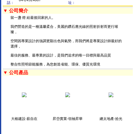
04-24524887
話：
址：
▼ 公司簡介
留一盞 燈 給最後回家的人。
我們營造的是一種溫馨柔合，美麗的鑽石應光線的照射折射而更行璀
璨，
空間因專業設計的強調更顯出色與氣勢，而我們將是專業設計師最好的
選擇，
最佳的服務、最專業的設計，是我們追求的唯一目標與最高品質
整合性照明節能服務，為您創造省能、環保、優質光環境
▼ 公司產品
大樁建設-薪自在
昇岱實業-領袖昇華
總太地產-拾光