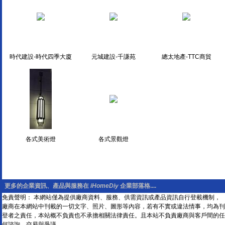
時代建設-時代四季大廈
元城建設-千謙苑
總太地產-TTC商貿
各式美術燈
各式景觀燈
更多的企業資訊、產品與服務在
iHomeDiy
企業部落格....
免責聲明： 本網站僅為提供廠商資料、服務、供需資訊或產品資訊自行登載機制，
廠商在本網站中刊載的一切文字、照片、圖形等內容，若有不實或違法情事，均為刊
登者之責任，本站概不負責也不承擔相關法律責任。且本站不負責廠商與客戶間的任
何諮詢、交易與爭議。