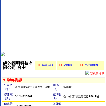
綠的照明科技有
>>
聯絡資訊
>>
公司簡介
>>
產品與服務(8)
限公司-台中
新視窗檢視
▼ 聯絡資訊
公司名
聯 絡
綠的照明科技有限公司-台中
張語宸
稱：
人：
聯絡電
通訊地
04-24525561
台中市西屯區廣福路359-1號
話：
址：
傳真電
公司網