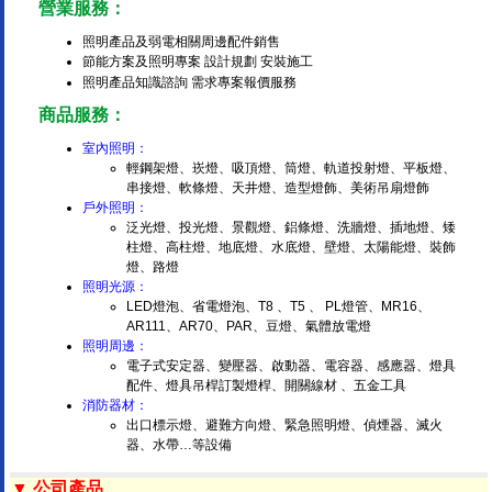
營業服務：
照明產品及弱電相關周邊配件銷售
節能方案及照明專案 設計規劃 安裝施工
照明產品知識諮詢 需求專案報價服務
商品服務：
室內照明：
輕鋼架燈、崁燈、吸頂燈、筒燈、軌道投射燈、平板燈、
串接燈、軟條燈、天井燈、造型燈飾、美術吊扇燈飾
戶外照明：
泛光燈、投光燈、景觀燈、鋁條燈、洗牆燈、插地燈、矮
柱燈、高柱燈、地底燈、水底燈、壁燈、太陽能燈、裝飾
燈、路燈
照明光源：
LED燈泡、省電燈泡、T8 、T5 、 PL燈管、MR16、
AR111、AR70、PAR、豆燈、氣體放電燈
照明周邊：
電子式安定器、變壓器、啟動器、電容器、感應器、燈具
配件、燈具吊桿訂製燈桿、開關線材 、五金工具
消防器材：
出口標示燈、避難方向燈、緊急照明燈、偵煙器、滅火
器、水帶…等設備
▼ 公司產品