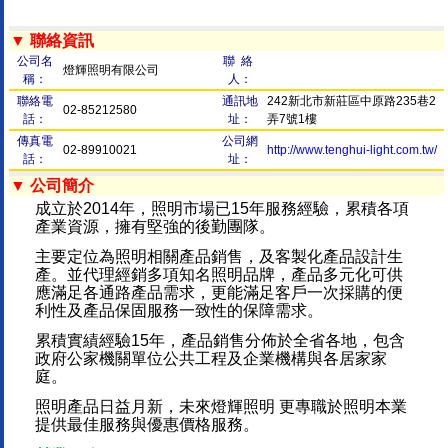
▼ 聯絡資訊
公司名
聯 絡
燈輝照明有限公司
稱：
人：
聯絡電
通訊地
242新北市新莊區中原路235巷2
02-85212580
話：
址：
弄7號1樓
傳真電
公司網
02-89910021
http://www.tenghui-light.com.tw/
話：
址：
▼ 公司簡介
成立於2014年，照明市場已15年服務經驗，累積各項
產業資源，擁有堅強的後勤團隊。
主要定位為照明相關產品銷售，及客製化產品設計生
產。並代理經銷多項知名照明品牌，產品多元化可供
應滿足各通路產品需求，更能滿足客戶一次採購的便
利性及產品保固服務一致性的保障需求。
累積實績經驗15年，產品銷售分佈於全省各地，包含
政府公家機關單位公共工程及企業機構與各居家家
庭。
照明產品日益月新，未來燈輝照明 更專職於照明本業
提供最佳服務與優惠價格服務。