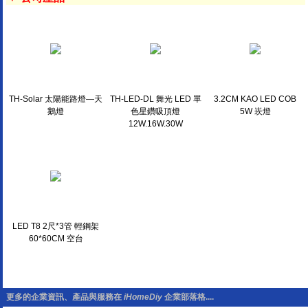
TH-Solar 太陽能路燈—天
TH-LED-DL 舞光 LED 單
3.2CM KAO LED COB
鵝燈
色星鑽吸頂燈
5W 崁燈
12W.16W.30W
LED T8 2尺*3管 輕鋼架
60*60CM 空台
更多的企業資訊、產品與服務在
iHomeDiy
企業部落格....