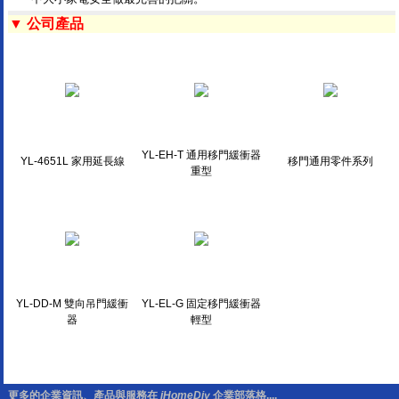
▼ 公司產品
YL-EH-T 通用移門緩衝器
YL-4651L 家用延長線
移門通用零件系列
重型
YL-DD-M 雙向吊門緩衝
YL-EL-G 固定移門緩衝器
器
輕型
更多的企業資訊、產品與服務在
iHomeDiy
企業部落格....