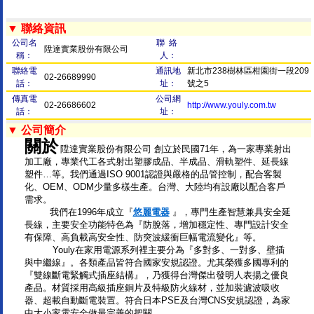
▼ 聯絡資訊
公司名
聯 絡
陞達實業股份有限公司
稱：
人：
聯絡電
通訊地
新北市238樹林區柑園街一段209
02-26689990
話：
址：
號之5
傳真電
公司網
02-26686602
http://www.youly.com.tw
話：
址：
▼ 公司簡介
關於
陞達實業股份有限公司 創立於民國71年，為一家專業射出
加工廠，專業代工各式射出塑膠成品、半成品、滑軌塑件、延長線
塑件…等。我們通過ISO 9001認證與嚴格的品管控制，配合客製
化、OEM、ODM少量多樣生產。台灣、大陸均有設廠以配合客戶
需求。
我們在1996年成立『
悠麗電器
』，專門生產智慧兼具安全延
長線，主要安全功能特色為『防脫落，增加穩定性、專門設計安全
有保障、高負載高安全性、防突波緩衝巨幅電流變化』等。
Youly在家用電源系列裡主要分為『多對多、一對多、壁插
與中繼線』。各類產品皆符合國家安規認證。尤其榮獲多國專利的
『雙線斷電緊觸式插座結構』，乃獲得台灣傑出發明人表揚之優良
產品。材質採用高級插座銅片及特級防火線材，並加裝濾波吸收
器、超載自動斷電裝置。符合日本PSE及台灣CNS安規認證，為家
中大小家電安全做最完善的把關。