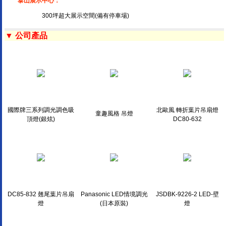
泰山展示中心：
300坪超大展示空間(備有停車場)
▼ 公司產品
國際牌三系列調光調色吸
北歐風 轉折葉片吊扇燈
童趣風格 吊燈
頂燈(銀炫)
DC80-632
DC85-832 翹尾葉片吊扇
Panasonic LED情境調光
JSDBK-9226-2 LED-壁
燈
(日本原裝)
燈