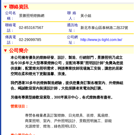
▼ 聯絡資訊
公司名
聯 絡
景勝照明燈飾網
黃小姐
稱：
人：
聯絡電
通訊地
02-853167567
新北市泰山區泰林路二段22號
話：
址：
傳真電
公司網
02-29099785
http://www.js-light.com.tw/
話：
址：
▼ 公司簡介
本公司擁有優良的燈飾研發、設計、製造、行銷部門，景勝照明乃成立
迄今30多年之大型專業燈飾公司，並配有專業"照明設計師"免費為您提
供規劃，配置燈光照明需求，聘請專業技師現場施工安裝，讓您的居家
空間在柔和燈光下更顯溫馨、浪漫。
我們憑著30多年的燈飾製造經驗，提供您量身訂製各種室內、外燈飾組
合。竭誠歡迎室內裝潢設計師，大批採購者來電洽詢訂購。
另備有專業型錄歡迎索取，300坪展示中心，各式燈飾應有盡有。
營業項目：
專營各種量產及訂製燈飾、日光燈具、崁燈、風扇燈、
商業照明、室內、戶外照明設計、景觀照明施工、節能
光源燈管、燈泡，綠色照明LED。