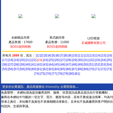
全銅精品吊燈
美式銅吊燈
LED燈源
產品售價：17600
產品售價：11000
呈威國際有限公司
BOSS老闆燈飾
BOSS老闆燈飾
所有共
2889
項，頁次：
[1]
[2]
[3]
[4]
[5]
[6]
[7]
[8]
[9]
[10]
[11]
[12]
[13]
[14]
[15]
[16]
[17]
[18]
[19]
[20]
[21]
[22]
[23]
[24]
[25]
[26]
[27]
[28]
[29]
[30]
[31]
[32]
[33]
[34]
[35]
[36]
[37]
[38]
[39]
[40]
[41]
[42]
[43]
[44]
[45]
[46]
[47]
[48]
[49]
[50]
[51]
[52]
[53]
[54]
[55]
[56]
[57]
[58]
[59]
[60]
[61]
[62]
[63]
[64]
[65]
[66]
[67]
[68]
[69]
[70]
[71]
[72]
[73]
[74]
[75]
[76]
[77]
[78]
[79]
[80]
[81]
更多的企業資訊、產品與服務在
iHomeDiy
企業部落格....
免責聲明： 本網站僅為提供廠商資料、服務、供需資訊或產品資訊自行登載機制，
廠商在本網站中刊載的一切文字、照片、圖形等內容，若有不實或違法情事，均為刊
登者之責任，本站概不負責也不承擔相關法律責任。且本站不負責廠商與客戶間的任
何諮詢、交易與爭議。