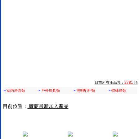
目前所有產品共：
2781
項
>
室內燈具類
>
戶外燈具類
>
照明配件類
>
特殊燈類
目前位置：
廠商最新加入產品