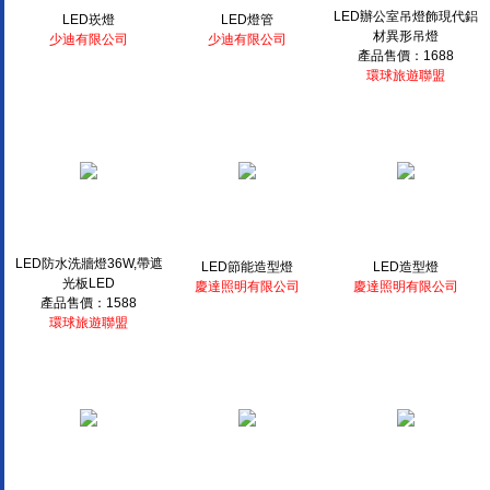
LED辦公室吊燈飾現代鋁
LED崁燈
LED燈管
材異形吊燈
少迪有限公司
少迪有限公司
產品售價：1688
環球旅遊聯盟
LED防水洗牆燈36W,帶遮
LED節能造型燈
LED造型燈
光板LED
慶達照明有限公司
慶達照明有限公司
產品售價：1588
環球旅遊聯盟