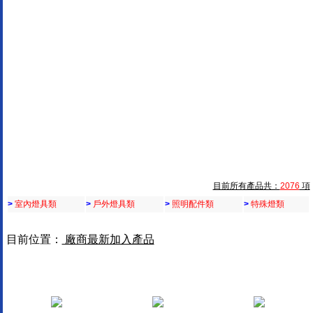
目前所有產品共：
2076
項
>
室內燈具類
>
戶外燈具類
>
照明配件類
>
特殊燈類
目前位置：
廠商最新加入產品