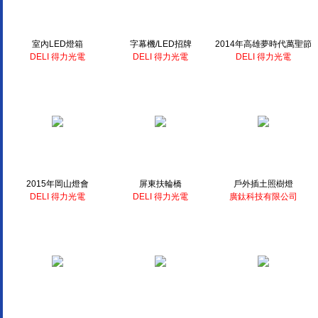
室內LED燈箱
字幕機/LED招牌
2014年高雄夢時代萬聖節
DELI 得力光電
DELI 得力光電
DELI 得力光電
2015年岡山燈會
屏東扶輪橋
戶外插土照樹燈
DELI 得力光電
DELI 得力光電
廣鈦科技有限公司