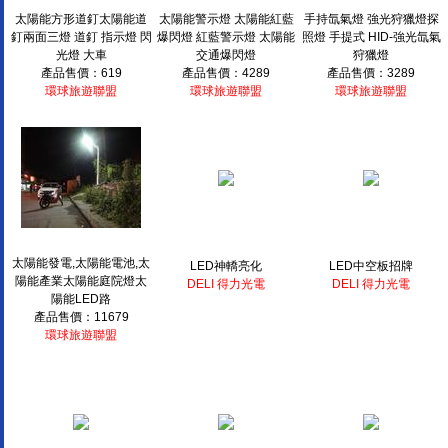
太陽能方形道釘太陽能道
太陽能警示燈 太陽能紅藍
手持氙氣燈 強光狩獵燈探
釘兩面三燈 道釘 指示燈 閃
爆閃燈 紅藍警示燈 太陽能
照燈 手提式 HID-強光氙氣
光燈 大車
交通爆閃燈
狩獵燈
產品售價：619
產品售價：4289
產品售價：3289
環球旅遊聯盟
環球旅遊聯盟
環球旅遊聯盟
太陽能發電,太陽能電池,太
LED神轎亮化
LED中空板招牌
陽能產業太陽能庭院燈太
DELI 得力光電
DELI 得力光電
陽能LED路
產品售價：11679
環球旅遊聯盟