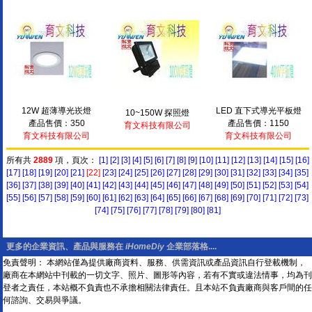
12W 超薄導光崁燈
LED 直下式導光平板燈
10~150W 探照燈
產品售價：350
產品售價：1150
育文科技有限公司
育文科技有限公司
育文科技有限公司
所有共
2889
項，頁次：
[1]
[2]
[3]
[4]
[5]
[6]
[7]
[8]
[9]
[10]
[11]
[12]
[13]
[14]
[15]
[16]
[17]
[18]
[19]
[20]
[21]
[22]
[23]
[24]
[25]
[26]
[27]
[28]
[29]
[30]
[31]
[32]
[33]
[34]
[35]
[36]
[37]
[38]
[39]
[40]
[41]
[42]
[43]
[44]
[45]
[46]
[47]
[48]
[49]
[50]
[51]
[52]
[53]
[54]
[55]
[56]
[57]
[58]
[59]
[60]
[61]
[62]
[63]
[64]
[65]
[66]
[67]
[68]
[69]
[70]
[71]
[72]
[73]
[74]
[75]
[76]
[77]
[78]
[79]
[80]
[81]
更多的企業資訊、產品與服務在
iHomeDiy
企業部落格....
免責聲明： 本網站僅為提供廠商資料、服務、供需資訊或產品資訊自行登載機制，
廠商在本網站中刊載的一切文字、照片、圖形等內容，若有不實或違法情事，均為刊
登者之責任，本站概不負責也不承擔相關法律責任。且本站不負責廠商與客戶間的任
何諮詢、交易與爭議。