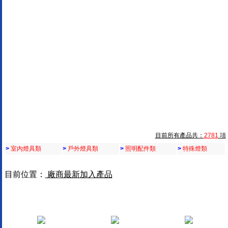
目前所有產品共：
2781
項
>
室內燈具類
>
戶外燈具類
>
照明配件類
>
特殊燈類
目前位置：
廠商最新加入產品