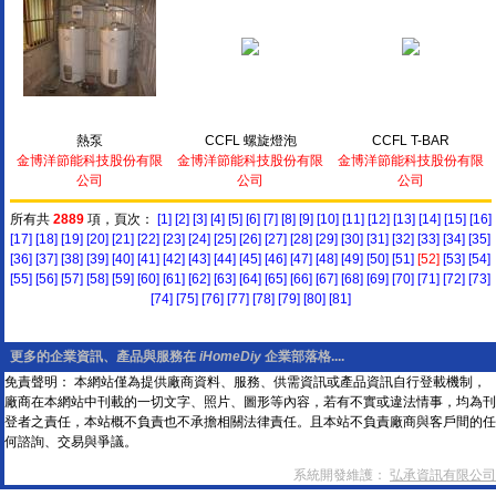
熱泵
CCFL 螺旋燈泡
CCFL T-BAR
金博洋節能科技股份有限
金博洋節能科技股份有限
金博洋節能科技股份有限
公司
公司
公司
所有共
2889
項，頁次：
[1]
[2]
[3]
[4]
[5]
[6]
[7]
[8]
[9]
[10]
[11]
[12]
[13]
[14]
[15]
[16]
[17]
[18]
[19]
[20]
[21]
[22]
[23]
[24]
[25]
[26]
[27]
[28]
[29]
[30]
[31]
[32]
[33]
[34]
[35]
[36]
[37]
[38]
[39]
[40]
[41]
[42]
[43]
[44]
[45]
[46]
[47]
[48]
[49]
[50]
[51]
[52]
[53]
[54]
[55]
[56]
[57]
[58]
[59]
[60]
[61]
[62]
[63]
[64]
[65]
[66]
[67]
[68]
[69]
[70]
[71]
[72]
[73]
[74]
[75]
[76]
[77]
[78]
[79]
[80]
[81]
更多的企業資訊、產品與服務在
iHomeDiy
企業部落格....
免責聲明： 本網站僅為提供廠商資料、服務、供需資訊或產品資訊自行登載機制，
廠商在本網站中刊載的一切文字、照片、圖形等內容，若有不實或違法情事，均為刊
登者之責任，本站概不負責也不承擔相關法律責任。且本站不負責廠商與客戶間的任
何諮詢、交易與爭議。
系統開發維護：
弘承資訊有限公司