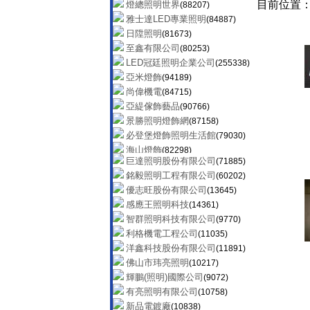
目前位置
燈總照明世界
(88207)
雅士達LED專業照明
(84887)
日陞照明
(81673)
至鑫有限公司
(80253)
LED冠廷照明企業公司
(255338)
亞米燈飾
(94189)
尚偉機電
(84715)
亞緹傢飾藝品
(90766)
景勝照明燈飾網
(87158)
必登堡燈飾照明生活館
(79030)
海山燈飾
(82298)
巨達照明股份有限公司
(71885)
億昇照明有限公司
(90637)
銘毅照明工程有限公司
(60202)
YP燈飾網
(145266)
優志旺股份有限公司
(13645)
綠的照明科技有限公司
(41775)
感應王照明科技
(14361)
隆升燈飾照明設備公司
(104313)
智群照明科技有限公司
(9770)
碩豐再生能源事業公司
(41024)
利格機電工程公司
(11035)
燈輝照明有限公司
(41319)
洋鑫科技股份有限公司
(11891)
全民燈飾
(39552)
佛山市玮亮照明
(10217)
CK流行燈飾
(48806)
輝鵬(照明)國際公司
(9072)
陞達實業股份有限公司
(60483)
有亮照明有限公司
(10758)
歐奇照明股份有限公司
(97839)
新品電鍍廠
(10838)
明順燈飾有限公司