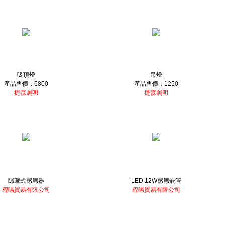
吸頂燈
吊燈
產品售價：6800
產品售價：1250
捷森照明
捷森照明
隱藏式感應器
LED 12W感應嵌管
程暘貿易有限公司
程暘貿易有限公司