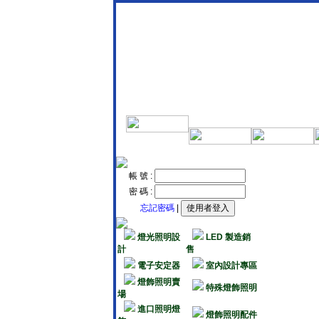
帳 號 :
密 碼 :
忘記密碼
|
燈光照明設
LED 製造銷
計
售
電子安定器
室內設計專區
燈飾照明賣
特殊燈飾照明
場
進口照明燈
燈飾照明配件