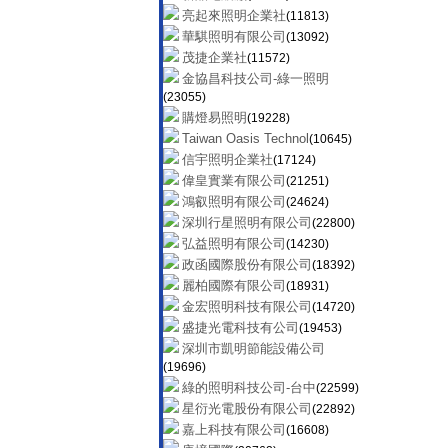
(74275)
亮起來照明企業社
(11813)
和浚皇家燈飾網
(71956)
華騏照明有限公司
(13092)
金雙鶴燈飾工廠
(81885)
茂捷企業社
(11572)
高興精密工業有限公司
(65342)
金協昌科技公司-綠一照明
技合有限公司
(65945)
(23055)
川豐照明批發
(97533)
購燈易照明
(19228)
燈總照明世界
(88207)
Taiwan Oasis Technol
(10645)
雅士達LED專業照明
(84887)
信宇照明企業社
(17124)
日陞照明
(81673)
偉皇實業有限公司
(21251)
至鑫有限公司
(80253)
鴻叡照明有限公司
(24624)
LED冠廷照明企業公司
(255338)
深圳行星照明有限公司
(22800)
亞米燈飾
(94189)
弘益照明有限公司
(14230)
尚偉機電
(84715)
政函國際股份有限公司
(18392)
亞緹傢飾藝品
(90766)
麗柏國際有限公司
(18931)
景勝照明燈飾網
(87158)
金宏照明科技有限公司
(14720)
必登堡燈飾照明生活館
(79030)
盛捷光電科技有公司
(19453)
海山燈飾
(82298)
深圳市凱明節能設備公司
億昇照明有限公司
(90637)
(19696)
綠的照明科技公司-台中
(22599)
星衍光電股份有限公司
(22892)
嘉上科技有限公司
(16608)