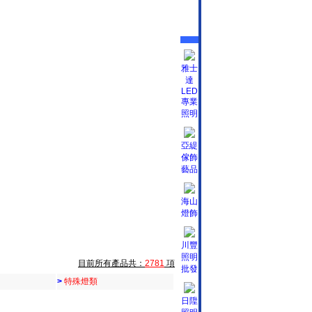
雅士
達
LED
專業
照明
亞緹
傢飾
藝品
海山
燈飾
川豐
照明
目前所有產品共：
2781
項
批發
>
特殊燈類
日陞