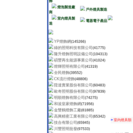
飾
燈泡製造廠
戶外燈具製造
商
室內燈具製
電器電子產品
造
YP燈飾網
(145266)
綠的照明科技有限公司
(41775)
隆升燈飾照明設備公司
(104313)
碩豐再生能源事業公司
(41024)
燈輝照明有限公司
(41319)
全民燈飾
(39552)
CK流行燈飾
(48806)
陞達實業股份有限公司
(60483)
歐奇照明股份有限公司
(97839)
明順燈飾有限公司
(74275)
和浚皇家燈飾網
(71956)
金雙鶴燈飾工廠
(81885)
高興精密工業有限公司
(65342)
>
室內燈具類
技合有限公司
(65945)
川豐照明批發
(97533)