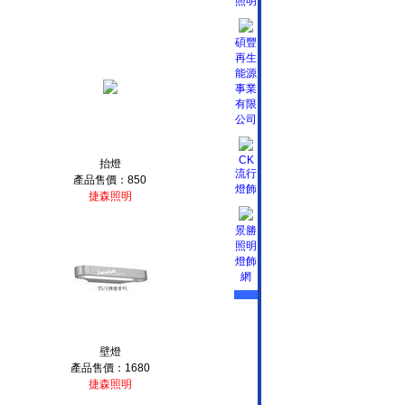
照明
碩豐
再生
能源
事業
有限
公司
CK
抬燈
流行
產品售價：850
燈飾
捷森照明
景勝
照明
燈飾
網
壁燈
產品售價：1680
捷森照明