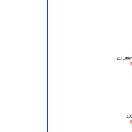
ZLF100w
10